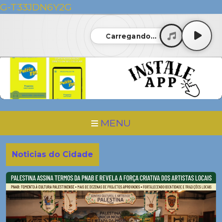
G-T33JDN6Y2G
Carregando...
MENU
Noticias do Cidade