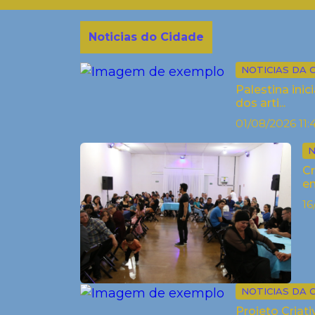
Noticias do Cidade
NOTICIAS DA 
Palestina ini
dos arti...
01/08/2026 11:
N
Cr
em
16
NOTICIAS DA 
Projeto Criat