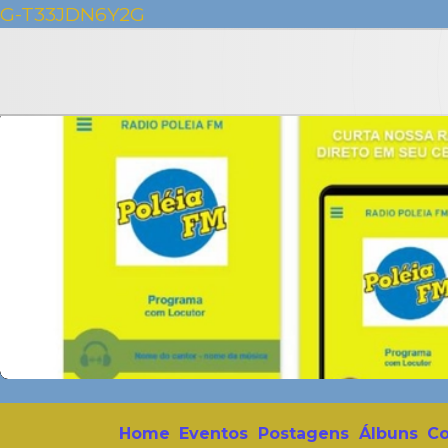
G-T33JDN6Y2G
Home
Eventos
Postagens
Álbuns
Co