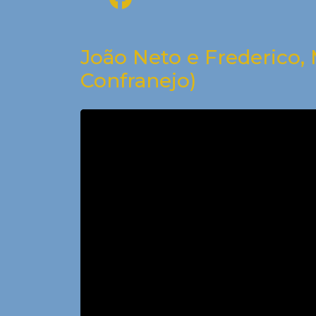
João Neto e Frederico,
Confranejo)